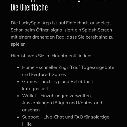
Die Oberfläche
Die LuckySpin-App ist auf Einfachheit ausgelegt.
Schon beim Öffnen signalisiert ein Splash‑Screen
mit einem drehenden Rad, dass Sie bereit sind zu
spielen.
Hier ist, was Sie im Hauptmenü finden:
Home – schneller Zugriff auf Tagesangebote
und Featured Games
Games – nach Typ und Beliebtheit
kategorisiert
Wallet – Einzahlungen verwalten,
Auszahlungen tätigen und Kontostand
ansehen
Support – Live-Chat und FAQ für sofortige
Hilfe