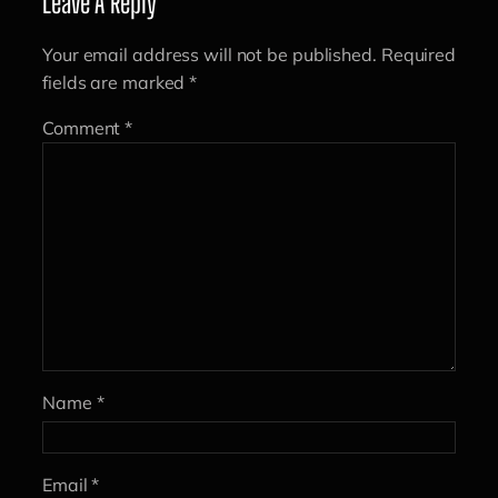
Leave A Reply
Your email address will not be published.
Required
fields are marked
*
Comment
*
Name
*
Email
*