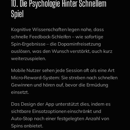
10. Die Psychologie Hinter Schnellem
Spiel
Kognitive Wissenschaften legen nahe, dass
schnelle Feedback‑Schleifen – wie sofortige
Spin‑Ergebnisse – die Dopaminfreisetzung
auslösen, was den Wunsch verstärkt, auch kurz
weiterzuspielen.
Mobile Nutzer sehen jede Session oft als eine Art
Micro‑Reward‑System: Sie streben nach schnellen
Gewinnen und hören auf, bevor die Ermüdung
einsetzt.
Das Design der App unterstützt dies, indem es
sichtbare Einsatzoptionen einschränkt und
Auto‑Stop nach einer festgelegten Anzahl von
Spins anbietet.