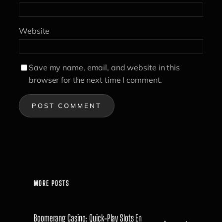
Website
Save my name, email, and website in this
browser for the next time I comment.
MORE POSTS
Boomerang Casino: Quick‑Play Slots En