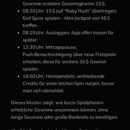
Gewinne erzielen; Gesamtgewinn 15 $.
08:20 Uhr: 15 $ auf “Ruby Rush” übertragen;
fünf Spins spielen – Mini‑Jackpot von 45 $
treffen.
08:25 Uhr: Ausloggen; App offen lassen für
später.
12:30 Uhr: Mittagspause;
Push‑Benachrichtigung über neue Freispiele
erhalten; diese für weitere 30 $ Gewinn
spielen.
18:00 Uhr: Heimpendeln; verbleibende
Credits für einen letzten Spin nutzen, bevor
man sich abmeldet.
Dieses Muster zeigt, wie kurze Spielphasen
erhebliche Gewinne ansammeln können, ohne
lange Sessions oder große Bankrolls zu benötigen.