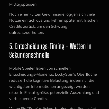
Mittagspausen.
Nach einer kurzen Gewinnserie loggen sich viele
Nutzer einfach aus und kehren später mit frischen
Credits zurück, um den Schwung
aufrechtzuerhalten.
5. Entscheidungs‑Timing – Wetten In
Sekundenschnelle
Mobile Spieler leben von schnellen
Entscheidungs‑Moments. LuckySpin’s Oberfläche
reduziert die kognitive Belastung, indem nur die
wichtigsten Informationen angezeigt werden:
aktuelle Einsatzgröße, potenzielle Auszahlung und
verbleibende Credits.
Wenn Sie “Spin” drücken, beginnt das Reel sofort