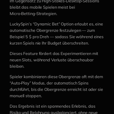
Im Gegensatz zu High‑Stakes‑Desktop‑Sessions
bleibt das mobile Spielen meist bei
Micro‑Betting‑Strategien.
LuckySpin’s “Dynamic Bet” Option erlaubt es, eine
automatische Obergrenze festzulegen — zum
Beispiel 5 $ pro Dreh — sodass Sie während eines
kurzen Spiels nie Ihr Budget überschreiten.
Dieses Feature fördert das Experimentieren mit
neuen Slots, während Verluste überschaubar
bleiben.
Spieler kombinieren diese Obergrenze oft mit dem
“Auto‑Play” Modus, der automatisch Spins
durchführt, bis die Obergrenze erreicht ist oder sie
manuell stoppen.
Das Ergebnis ist ein spannendes Erlebnis, das
Risiko und Belohnung ausbalanciert, ohne neue