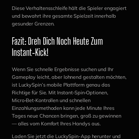
Diese Verhaltensschleife hält die Spieler engagiert
und bewahrt ihre gesamte Spielzeit innerhalb
gesunder Grenzen.
Fazit: Dreh Dich Noch Heute Zum
Instant‑Kick!
Wenn Sie schnelle Ergebnisse suchen und Ihr
Gameplay leicht, aber lohnend gestalten möchten,
ist LuckySpin’s mobile Plattform genau das
Richtige für Sie. Mit Instant‑Spin‑Optionen,
Micro‑Bet‑Kontrollen und schnellen
Einzahlungsmethoden kann jede Minute Ihres
Tages neue Chancen bringen, groß zu gewinnen
— alles vom Komfort Ihres Handys aus.
Laden Sie jetzt die LuckySpin-App herunter und