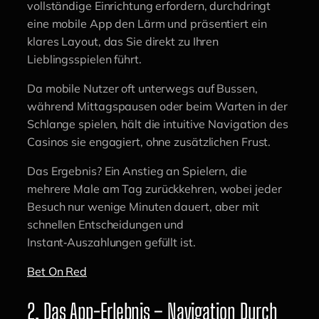
vollständige Einrichtung erfordern, durchdringt
eine mobile App den Lärm und präsentiert ein
klares Layout, das Sie direkt zu Ihren
Lieblingsspielen führt.
Da mobile Nutzer oft unterwegs auf Bussen,
während Mittagspausen oder beim Warten in der
Schlange spielen, hält die intuitive Navigation des
Casinos sie engagiert, ohne zusätzlichen Frust.
Das Ergebnis? Ein Anstieg an Spielern, die
mehrere Male am Tag zurückkehren, wobei jeder
Besuch nur wenige Minuten dauert, aber mit
schnellen Entscheidungen und
Instant‑Auszahlungen gefüllt ist.
Bet On Red
2. Das App-Erlebnis – Navigation Durch