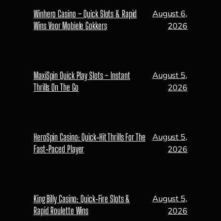
Winhero Casino – Quick Slots & Rapid
August 6,
Wins Voor Mobiele Gokkers
2026
MaxiSpin Quick Play Slots – Instant
August 5,
Thrills On The Go
2026
HeroSpin Casino: Quick‑Hit Thrills For The
August 5,
Fast‑Paced Player
2026
King Billy Casino: Quick‑Fire Slots &
August 5,
Rapid Roulette Wins
2026