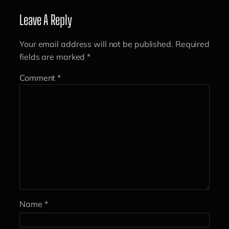
Leave A Reply
Your email address will not be published.
Required
fields are marked
*
Comment
*
Name
*