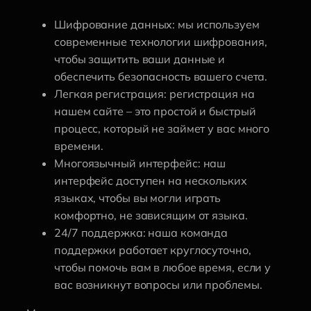
Шифрование данных: мы используем
современные технологии шифрования,
чтобы защитить ваши данные и
обеспечить безопасность вашего счета.
Легкая регистрация: регистрация на
нашем сайте – это простой и быстрый
процесс, который не займет у вас много
времени.
Многоязычный интерфейс: наш
интерфейс доступен на нескольких
языках, чтобы вы могли играть
комфортно, не зависящим от языка.
24/7 поддержка: наша команда
поддержки работает круглосуточно,
чтобы помочь вам в любое время, если у
вас возникнут вопросы или проблемы.